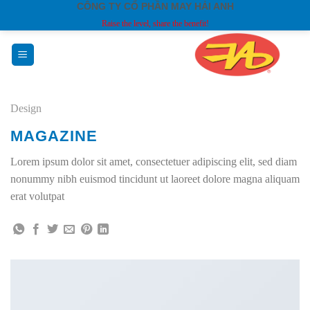
CÔNG TY CỔ PHẦN MAY HẢI ANH
Skip
Raise the level, share the benefit!
to
content
Design
MAGAZINE
Lorem ipsum dolor sit amet, consectetuer adipiscing elit, sed diam
nonummy nibh euismod tincidunt ut laoreet dolore magna aliquam
erat volutpat