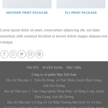
ANOTHER PRINT PACKAGE
FL3 PRINT PACKAGE
Lorem ipsum dolor sit amet, consectetuer adipiscing elit, sed diam
nonummy nibh euismod tincidunt ut laoreet dolore magna aliquam erat
volutpat.
TIN TỨC
TUYỂN DỤNG
THƯ VIỆN
Công ty cổ phần May Hải Anh
Địa chỉ Nhà máy 1: Thôn Bá Đông, xã Thái Minh, huyện Bình Giang,
tỉnh Hải Dương
Địa chỉ Nhà máy 2: Cụm công nghiệp Hồng Phúc, xã Hưng Long, huyện
Ninh Giang, tỉnh Hải Dương
Địa chỉ Nhà máy 3 (Công Ty Cổ Phần Thương Mại Dịch Vụ Và Sản
Xuất Toàn Anh): Khu A2, Cụm công nghiệp An Ninh, xã An Ninh, huyện