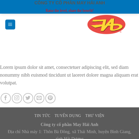
CÔNG TY CỔ PHẦN MAY HẢI ANH
Skip
Raise the level, share the benefit!
to
content
Lorem ipsum dolor sit amet, consectetuer adipiscing elit, sed diam
nonummy nibh euismod tincidunt ut laoreet dolore magna aliquam erat
volutpat.
TIN TỨC
TUYỂN DỤNG
THƯ VIỆN
Công ty cổ phần May Hải Anh
Địa chỉ Nhà máy 1: Thôn Bá Đông, xã Thái Minh, huyện Bình Giang,
tỉnh Hải Dương