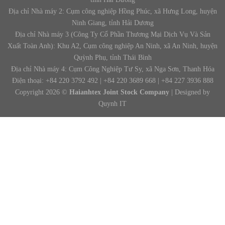
Địa chỉ Nhà máy 2: Cụm công nghiệp Hồng Phúc, xã Hưng Long, huyện
Ninh Giang, tỉnh Hải Dương
Địa chỉ Nhà máy 3 (Công Ty Cổ Phần Thương Mại Dịch Vụ Và Sản
Xuất Toàn Anh): Khu A2, Cụm công nghiệp An Ninh, xã An Ninh, huyện
Quỳnh Phụ, tỉnh Thái Bình
Địa chỉ Nhà máy 4: Cụm Công Nghiệp Tư Sy, xã Nga Sơn, Thanh Hóa
Điện thoại: +84 220 3792 492 | +84 220 3689 668 | +84 227 3936 888
Copyright 2026 ©
Haianhtex Joint Stock Company
| Designed by
Quynh IT