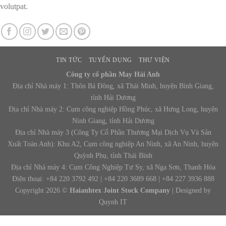
volutpat.
TIN TỨC
TUYỂN DỤNG
THƯ VIỆN
Công ty cổ phần May Hải Anh
Địa chỉ Nhà máy 1: Thôn Bá Đông, xã Thái Minh, huyện Bình Giang,
tỉnh Hải Dương
Địa chỉ Nhà máy 2: Cụm công nghiệp Hồng Phúc, xã Hưng Long, huyện
Ninh Giang, tỉnh Hải Dương
Địa chỉ Nhà máy 3 (Công Ty Cổ Phần Thương Mại Dịch Vụ Và Sản
Xuất Toàn Anh): Khu A2, Cụm công nghiệp An Ninh, xã An Ninh, huyện
Quỳnh Phụ, tỉnh Thái Bình
Địa chỉ Nhà máy 4: Cụm Công Nghiệp Tư Sy, xã Nga Sơn, Thanh Hóa
Điện thoại: +84 220 3792 492 | +84 220 3689 668 | +84 227 3936 888
Copyright 2026 ©
Haianhtex Joint Stock Company
| Designed by
Quynh IT