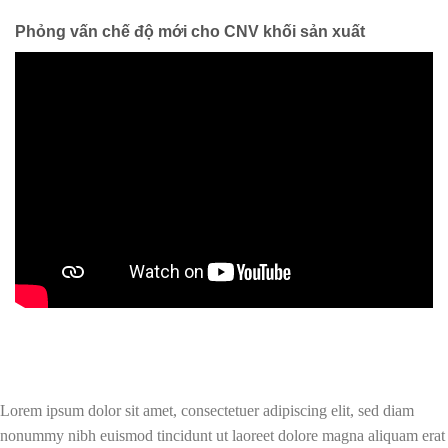
Phỏng vấn chế độ mới cho CNV khối sản xuất
Lorem ipsum dolor sit amet, consectetuer adipiscing elit, sed diam
nonummy nibh euismod tincidunt ut laoreet dolore magna aliquam erat