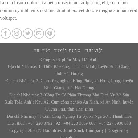
Lorem ipsum dolor sit amet, consectetuer adipiscing elit, sed diam
nonummy nibh euismod tincidunt ut laoreet dolore magna aliquam erat
volutpat.
TIN TỨC
TUYỂN DỤNG
THƯ VIỆN
Công ty cổ phần May Hải Anh
Địa chỉ Nhà máy 1: Thôn Bá Đông, xã Thái Minh, huyện Bình Giang,
tỉnh Hải Dương
Địa chỉ Nhà máy 2: Cụm công nghiệp Hồng Phúc, xã Hưng Long, huyện
Ninh Giang, tỉnh Hải Dương
Địa chỉ Nhà máy 3 (Công Ty Cổ Phần Thương Mại Dịch Vụ Và Sản
Xuất Toàn Anh): Khu A2, Cụm công nghiệp An Ninh, xã An Ninh, huyện
Quỳnh Phụ, tỉnh Thái Bình
Địa chỉ Nhà máy 4: Cụm Công Nghiệp Tư Sy, xã Nga Sơn, Thanh Hóa
Điện thoại: +84 220 3792 492 | +84 220 3689 668 | +84 227 3936 888
Copyright 2026 ©
Haianhtex Joint Stock Company
| Designed by
Quynh IT