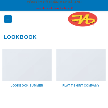
CÔNG TY CỔ PHẦN MAY HẢI ANH
Skip
Raise the level, share the benefit!
to
content
LOOKBOOK
LOOKBOOK SUMMER
FLAT T-SHIRT COMPANY